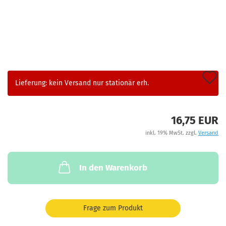
A
Lieferung: kein Versand nur stationär erh.
d
M
16,75 EUR
inkl. 19% MwSt. zzgl.
Versand
In den Warenkorb
Frage zum Produkt