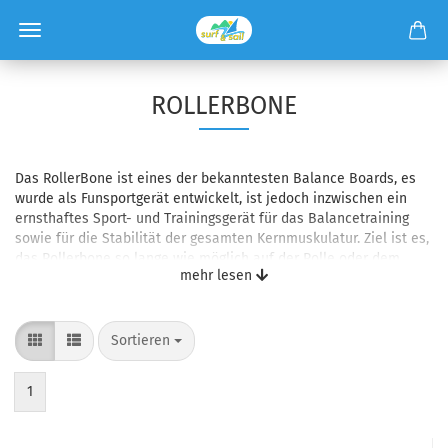
ROLLERBONE
Das RollerBone ist eines der bekanntesten Balance Boards, es
wurde als Funsportgerät entwickelt, ist jedoch inzwischen ein
ernsthaftes Sport- und Trainingsgerät für das Balancetraining
sowie für die Stabilität der gesamten Kernmuskulatur. Ziel ist es,
das Rollerbone so lange wie möglich auf der Rolle oder dem
mehr lesen
Balance Kissen (SoftPad) zu balancieren, ohne dass das Board
den Boden berührt.
Sortieren
1