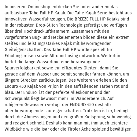
In unserem Onlineshop entdecken Sie unter anderem das
aufblasbare Tahe Full HP Kajak. Die Tahe Kajak Serie besteht aus
innovativen Wasserfahrzeugen, Die BREEZE FULL HP Kajaks sind
in der robusten Drop-Stitch Technologie gefertigt und verfügen
über drei Hochdruckluftkammern. Zusammen mit den
vorgeformten Bug- und Heckelementen bilden diese ein extrem
steifes und leistungsstarkes Kajak mit hervorragenden
Gleiteigenschaften. Das Tahe Full HP wurde speziell für
Erholungsreisen sowie Allround-using entworfen. Weiterhin
bietet die lange Wasserlinie eine herausragende
Spurverfolgbarkeit sowie ein effizientes Gleiten, damit Sie
gerade auf dem Wasser und somit schneller fahren können, um
längere Strecken zurückzulegen. Des Weiteren erleben Sie den
Enduro 450 Kajak von Prijon in den auffallenden Farben rot und
blau. Der Enduro ist der perfekte Alleskönner und der
Schwerpunkt liegt bewusst mehr im Wanderbereich. Auf
ruhigeren Gewässern verfügt der ENDURO 450 deshalb
über hervorragende Laufeigenschaften. Trotzdem ist er, bedingt
durch die Abmessungen und den großen Kielsprung, sehr wendig
und reagiert schnell. Deshalb kann man mit ihm auch leichtere
Wildbäche wie die Isar oder die Tiroler Ache spielend bewältigen.