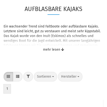
AUFBLASBARE KAJAKS
Ein wachsender Trend sind Faltboote oder aufblasbare Kajaks.
Letztere sind leicht, gut zu verstauen und meist sehr kippstabil.
Das Kajak wurde von den Inuit (Eskimos) als schnelles und
wendiges Boot für die Jagd entwickelt. Mit unserer langjährigen
Erfahrung können wir Sie umfassend beraten und gemeinsam
mehr lesen
das passende Boot finden. Marken wie Prijon, Tahe, Zegul,
Wilderness, Spinera, Aqua Marina und viele mehr.
Sortieren
Hersteller
UMFANGREICHES SORTIMENT AN KAJAKS UND
KANUS
1
In unserem Wassersportfachgeschäft Surf und Sail in Werder
Havel sowie in unserem Onlineshop unter surfundsail.de bieten
wir Ihnen ein umfangreiches Sortiment an Kajaks und Kanus von