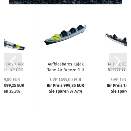
IC) KAYAK AIR
Aufblasbares Kajak
TAHE (BIC) K
FULL HP PRO
Tahe Air Breeze Full
BREEZE FULL
HP3...
.699,00 EUR
UVP 1.599,00 EUR
UVP 1.699,
s 1.099,25 EUR
Ihr Preis 999,85 EUR
Ihr Preis 1.0
paren 35,3%
Sie sparen 37,47%
Sie sparen