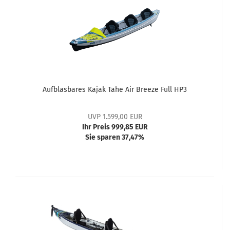
erstklassigen Marken wie Prijon, Tahe, Zegul, Wilderness, Spinera,
Aqua Marina. Unser Shop umfasst sowohl aufblasbare als auch
feste Kajaks und Kanus. Darüber hinaus bieten wir Paddel,
Paddelbekleidung, wasserdichte Taschen sowie Transport- und
Lagergeräte an.
Aufblasbares Kajak Tahe Air Breeze Full HP3
UVP 1.599,00 EUR
Ihr Preis 999,85 EUR
Sie sparen 37,47%