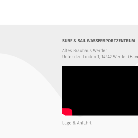
SURF & SAIL WASSERSPORTZENTRUM
Altes Brauhaus Werder
Unter den Linden 1, 14542 Werder (Hav
Lage & Anfahrt