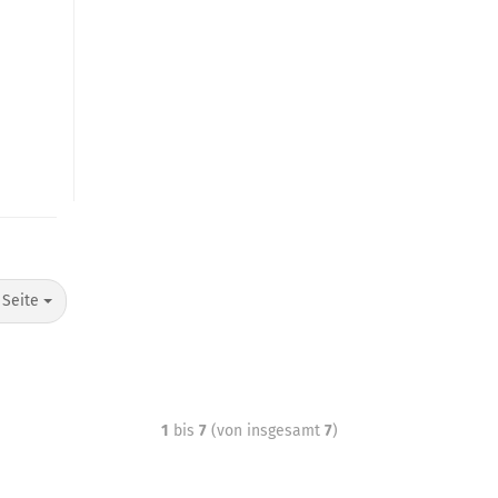
 Seite
1
bis
7
(von insgesamt
7
)