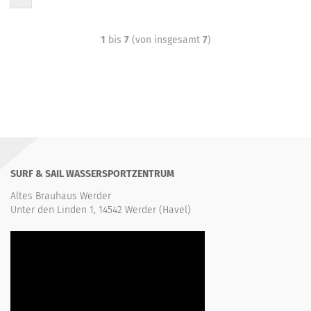
1
bis
7
(von insgesamt
7
)
SURF & SAIL WASSERSPORTZENTRUM
Altes Brauhaus Werder
Unter den Linden 1, 14542 Werder (Havel)