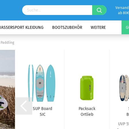
Versand
ab 80€
ASSERSPORT KLEIDUNG
BOOTSZUBEHÖR
WEITERE
G
 Paddling
p
SUP Board
Packsack
pe
SIC
Ortlieb
B
ra
MANGROVE
light
95 EUR
UVP 5
igh
10.6 x32.0
Drybag 7
M