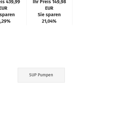
eis 439,99
Ihr Preis 149,98
1.699,00 EUR
agma
Pressure
DF
EUR
EUR
 x 84 x
12V,...
 sparen
Sie sparen
5cm...
1,29%
21,04%
SUP Pumpen