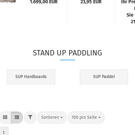
 149,98
1.699,00 EUR
23,95 EUR
Ihr Pr
ure
DF
Liter
M
R
.
hellgrün...
340
aren
Sie
1
4%
2
STAND UP PADDLING
SUP Hardboards
SUP Paddel
Sortieren
100 pro Seite
1