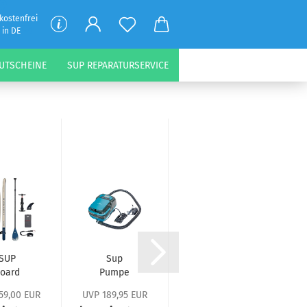
kostenfrei
 in DE
UTSCHEINE
SUP REPARATURSERVICE
SUP
Sup
SUP Board
oard
Pumpe
SIC
Aqua
Spinera
MANGROVE
59,00 EUR
UVP 189,95 EUR
arina
SUP5 High
10.6 x32.0