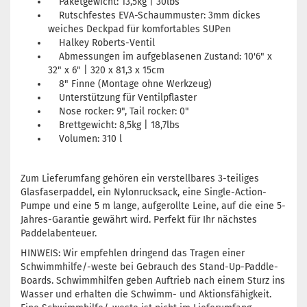
Paketgewicht: 13,5kg | 30lbs
Rutschfestes EVA-Schaummuster: 3mm dickes
weiches Deckpad für komfortables SUPen
Halkey Roberts-Ventil
Abmessungen im aufgeblasenen Zustand: 10'6" x
32" x 6" | 320 x 81,3 x 15cm
8" Finne (Montage ohne Werkzeug)
Unterstützung für Ventilpflaster
Nose rocker: 9", Tail rocker: 0"
Brettgewicht: 8,5kg | 18,7lbs
Volumen: 310 l
Zum Lieferumfang gehören ein verstellbares 3-teiliges
Glasfaserpaddel, ein Nylonrucksack, eine Single-Action-
Pumpe und eine 5 m lange, aufgerollte Leine, auf die eine 5-
Jahres-Garantie gewährt wird. Perfekt für Ihr nächstes
Paddelabenteuer.
HINWEIS: Wir empfehlen dringend das Tragen einer
Schwimmhilfe/-weste bei Gebrauch des Stand-Up-Paddle-
Boards. Schwimmhilfen geben Auftrieb nach einem Sturz ins
Wasser und erhalten die Schwimm- und Aktionsfähigkeit.