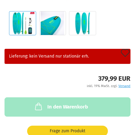
A
Lieferung: kein Versand nur stationär erh.
d
M
379,99 EUR
inkl. 19% MwSt. zzgl.
Versand
In den Warenkorb
Frage zum Produkt