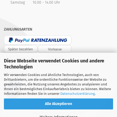
Samstag
10.00 - 14.00 Uhr
ZAHLUNGSARTEN
Diese Webseite verwendet Cookies und andere
Technologien
PARTNER
Wir verwenden Cookies und ähnliche Technologien, auch von
Drittanbietern, um die ordentliche Funktionsweise der Website zu
gewährleisten, die Nutzung unseres Angebotes zu analysieren und
Ihnen ein bestmögliches Einkaufserlebnis bieten zu können. Weitere
Informationen finden Sie in unserer
Datenschutzerklärung
.
Alle Akzeptieren
Webshop
by Gambio.de © 2023