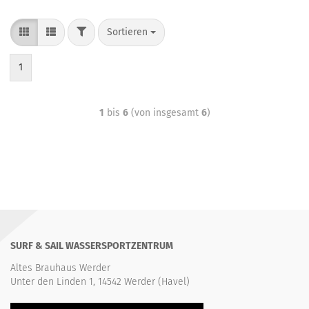
Sortieren
1
1
bis
6
(von insgesamt
6
)
SURF & SAIL WASSERSPORTZENTRUM
Altes Brauhaus Werder
Unter den Linden 1, 14542 Werder (Havel)