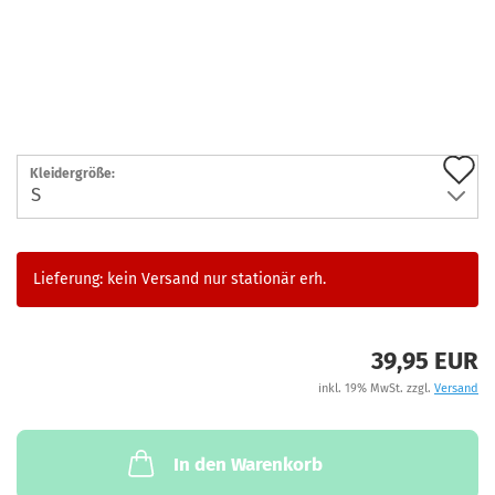
A
Kleidergröße:
d
M
Lieferung: kein Versand nur stationär erh.
39,95 EUR
inkl. 19% MwSt. zzgl.
Versand
In den Warenkorb