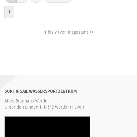
1
1
bis
7
(von insgesamt
7
)
SURF & SAIL WASSERSPORTZENTRUM
Altes Brauhaus Werder
Unter den Linden 1, 14542 Werder (Havel)