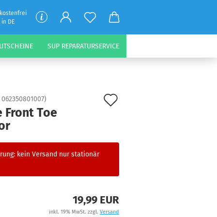
kostenfrei
 in DE
UTSCHEINE
SUP REPARATURSERVICE
Auf
:
062350801007
)
 Front Toe
den
or
Merkzettel
rung: kein Versand nur stationär
19,99 EUR
inkl. 19% MwSt. zzgl.
Versand