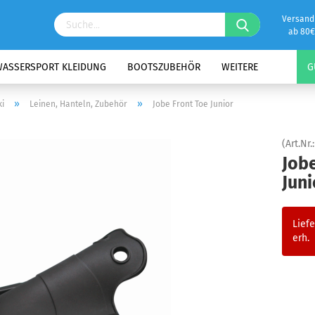
Versand
ab 80€
ASSERSPORT KLEIDUNG
BOOTSZUBEHÖR
WEITERE
G
»
»
i
Leinen, Hanteln, Zubehör
Jobe Front Toe Junior
(Art.Nr.
Jobe
Juni
Liefe
erh.