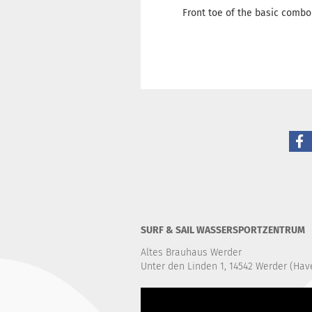
Front toe of the basic combo 
SURF & SAIL WASSERSPORTZENTRUM
Altes Brauhaus Werder
Unter den Linden 1, 14542 Werder (Hav