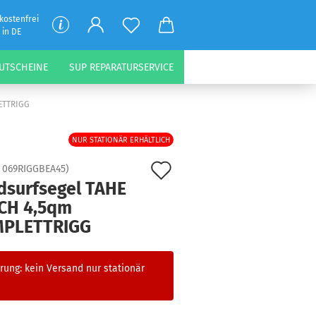
kostenfrei
 in DE
UTSCHEINE
SUP REPARATURSERVICE
ETTRIGG
NUR STATIONÄR ERHÄLTLICH
Auf
:
069RIGGBEA45
)
dsurfsegel TAHE
den
CH 4,5qm
Merkzettel
PLETTRIGG
rung: kein Versand nur stationär