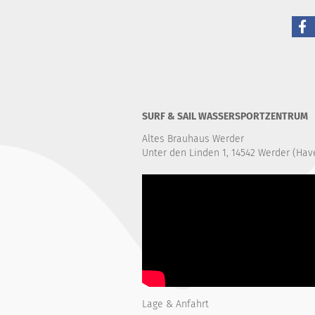
SURF & SAIL WASSERSPORTZENTRUM
Altes Brauhaus Werder
Unter den Linden 1, 14542 Werder (Hav
Lage & Anfahrt