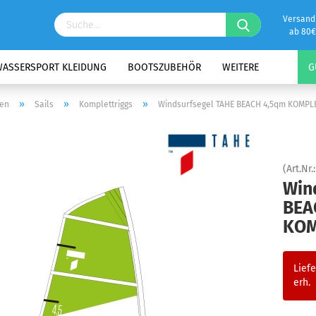
Versand
ab 80€
ASSERSPORT KLEIDUNG
BOOTSZUBEHÖR
WEITERE
G
»
»
»
fen
Sails
Komplettriggs
Windsurfsegel TAHE BEACH 4,5qm KOMPL
(Art.Nr.
Win
BEA
KOM
Liefe
erh.