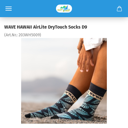
WAVE HAWAII AirLite DryTouch Socks D9
(Art.Nr.:
203WH5009
)