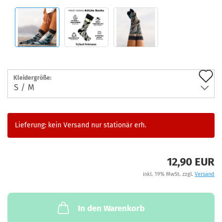
A
Kleidergröße:
d
M
Lieferung: kein Versand nur stationär erh.
12,90 EUR
inkl. 19% MwSt. zzgl.
Versand
In den Warenkorb