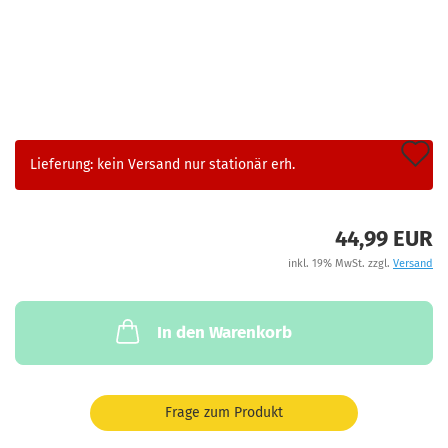
A
Lieferung: kein Versand nur stationär erh.
d
M
44,99 EUR
inkl. 19% MwSt. zzgl.
Versand
In den Warenkorb
Frage zum Produkt