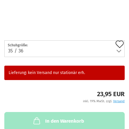
A
Schuhgröße:
d
M
Lieferung: kein Versand nur stationär erh.
23,95 EUR
inkl. 19% MwSt. zzgl.
Versand
In den Warenkorb