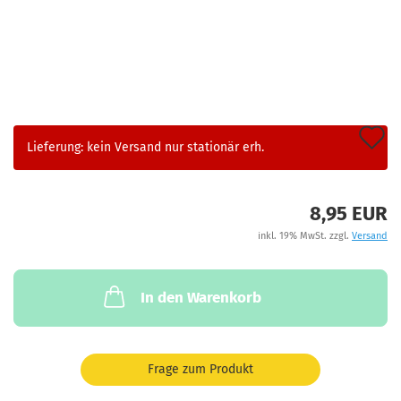
A
Lieferung: kein Versand nur stationär erh.
d
M
8,95 EUR
inkl. 19% MwSt. zzgl.
Versand
In den Warenkorb
Frage zum Produkt