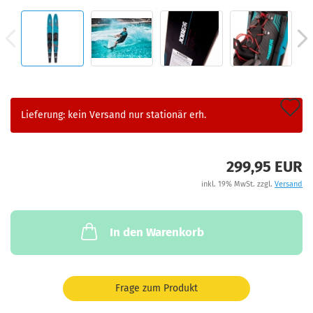
A
Lieferung: kein Versand nur stationär erh.
d
M
299,95 EUR
inkl. 19% MwSt. zzgl.
Versand
In den Warenkorb
Frage zum Produkt