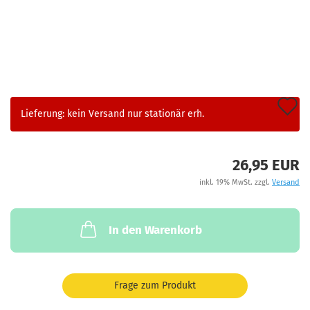
A
Lieferung: kein Versand nur stationär erh.
d
M
26,95 EUR
inkl. 19% MwSt. zzgl.
Versand
In den Warenkorb
Frage zum Produkt