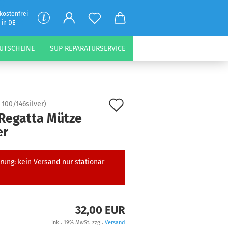
kostenfrei
 in DE
UTSCHEINE
SUP REPARATURSERVICE
Auf
:
100/146silver
)
 Regatta Mütze
den
er
Merkzettel
rung: kein Versand nur stationär
32,00 EUR
inkl. 19% MwSt. zzgl.
Versand