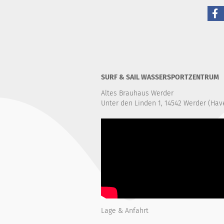
SURF & SAIL WASSERSPORTZENTRUM
Altes Brauhaus Werder
Unter den Linden 1, 14542 Werder (Hav
Lage & Anfahrt