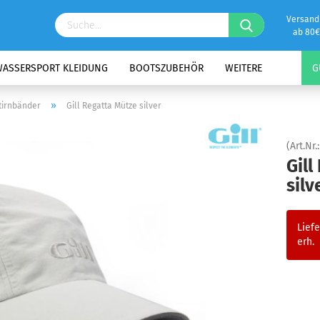
Versand
ab 80€
ASSERSPORT KLEIDUNG
BOOTSZUBEHÖR
WEITERE
G
»
tirnbänder
Gill Regatta Mütze silver
(Art.Nr.
Gill
silv
Liefe
erh.