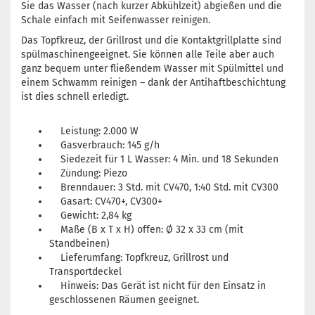
Sie das Wasser (nach kurzer Abkühlzeit) abgießen und die
Schale einfach mit Seifenwasser reinigen.
Das Topfkreuz, der Grillrost und die Kontaktgrillplatte sind
spülmaschinengeeignet. Sie können alle Teile aber auch
ganz bequem unter fließendem Wasser mit Spülmittel und
einem Schwamm reinigen – dank der Antihaftbeschichtung
ist dies schnell erledigt.
Leistung: 2.000 W
Gasverbrauch: 145 g/h
Siedezeit für 1 L Wasser: 4 Min. und 18 Sekunden
Zündung: Piezo
Brenndauer: 3 Std. mit CV470, 1:40 Std. mit CV300
Gasart: CV470+, CV300+
Gewicht: 2,84 kg
Maße (B x T x H) offen: Ø 32 x 33 cm (mit
Standbeinen)
Lieferumfang: Topfkreuz, Grillrost und
Transportdeckel
Hinweis: Das Gerät ist nicht für den Einsatz in
geschlossenen Räumen geeignet.